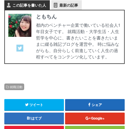
この記事を書いた人
最新の記事
ともちん
都内のベンチャー企業で働いている社会人1
年目女子です。 就職活動・大学生活・人生
哲学を中心に、書きたいことを書きたいま
まに綴る雑記ブログを運営中。 時に悩みな
がらも、自分らしく前進していく人生の過
程すべてをコンテンツ化しています。
就職活動
ツイート
シェア
はてブ
Google+