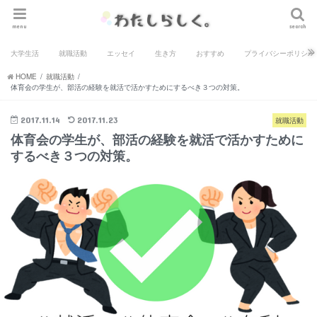
menu
search
大学生活
就職活動
エッセイ
生き方
おすすめ
プライバシーポリシー
HOME
就職活動
体育会の学生が、部活の経験を就活で活かすためにするべき３つの対策。
2017.11.14
2017.11.23
就職活動
体育会の学生が、部活の経験を就活で活かすために
するべき３つの対策。