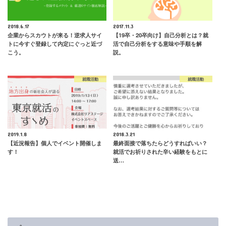
2018.6.17
2017.11.3
企業からスカウトが来る！逆求人サイ
【19卒・20卒向け】自己分析とは？就
トに今すぐ登録して内定にぐっと近づ
活で自己分析をする意味や手順を解
こう。
説。
就職活動
就職活動
2019.1.8
2018.3.21
【近況報告】個人でイベント開催しま
最終面接で落ちたらどうすればいい？
す！
就活でお祈りされた辛い経験をもとに
送…