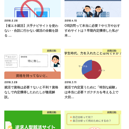
2018.2.28
2018.4.15
【省エネ就活】大手ナビサイトを使わ
OB訪問って本当に必要？やり方やおす
ない・合説に行かない就活の全貌を語
すめサイトは？早期内定獲得した私が
る …
本…
就職活動
就職活動
2018.3.28
2018.3.11
就活で資格は必要？ないと不利？資格
就活で内定貰うために「特別な経験」
なしで内定獲得したわたしが徹底解
は本当に必要？ガクチカを考える上で
説。
大切…
就職活動
就職活動